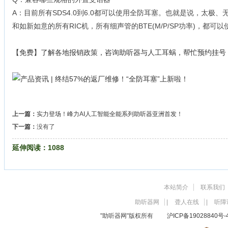
A：目前所有SDS4.0到6.0都可以使用全防耳塞。也就是说，太极
和如新如意的所有RIC机，所有细声管的BTE(M/P/SP功率)，都可
【免费】了解各地报销政策，咨询助听器与人工耳蜗，帮忙预约挂号
上一篇：
实力登场！峰力AI人工智能全能系列助听器亚洲首发！
下一篇：
没有了
延伸阅读：
1088
本站简介
联系我们
助听器网
|
聋人在线
|
听障
"助听器网"版权所有
沪ICP备19028840号-