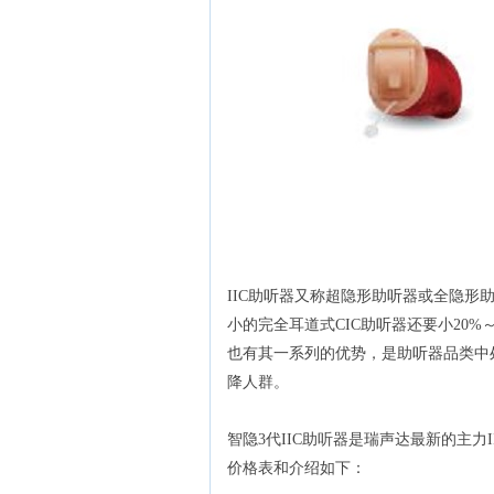
IIC
助
听
器又称超隐形助
听
器或全隐形
小的完全耳道式
CIC
助
听
器还要小
20%
也有其一系列的优势，是助
听
器品类中
降人群。
智隐3代IIC助听器是瑞声达最新的主力I
价格表和介绍如下：