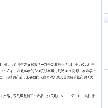
助
听
器，
是近几年发展起来的一种最新型最小的助
听
器，较以往最
～
30%
左右，在佩戴者侧方
90
度观察可达到近
100%
隐形，在声学上
处于高端的产品，主要面向人群为对外观及音质要求较高的
听
力下
IC产品，系列里包括三个产品，分贝是LT5、LT7和LT9，其性能