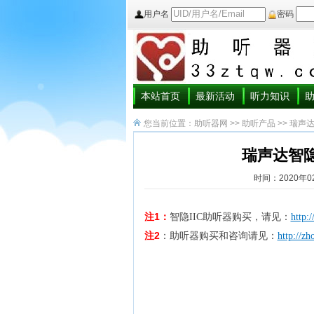
用户名
密码
本站首页
最新活动
听力知识
您当前位置：
助听器网
>>
助听产品
>>
瑞声
瑞声达智隐
时间：2020年0
1：
注
智隐IIC助
听
器购买，请见：
http:
注2
：
助
听
器购买和咨询请见：
http://z