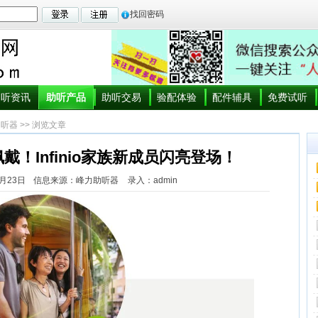
找回密码
助听资讯
助听产品
助听交易
验配体验
配件辅具
免费试听
助听器
>> 浏览文章
！Infinio家族新成员闪亮登场！
月23日
信息来源：峰力助听器
录入：admin