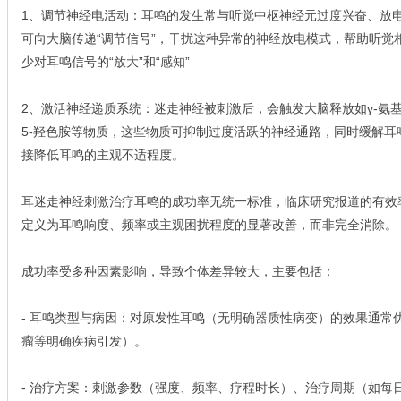
1、调节神经电活动：耳鸣的发生常与听觉中枢神经元过度兴奋、放
可向大脑传递“调节信号”，干扰这种异常的神经放电模式，帮助听觉
少对耳鸣信号的“放大”和“感知”
2、激活神经递质系统：迷走神经被刺激后，会触发大脑释放如γ-氨基
5-羟色胺等物质，这些物质可抑制过度活跃的神经通路，同时缓解耳
接降低耳鸣的主观不适程度。
耳迷走神经刺激治疗耳鸣的成功率无统一标准，临床研究报道的有效率通
定义为耳鸣响度、频率或主观困扰程度的显著改善，而非完全消除。
成功率受多种因素影响，导致个体差异较大，主要包括：
- 耳鸣类型与病因：对原发性耳鸣（无明确器质性病变）的效果通常
瘤等明确疾病引发）。
- 治疗方案：刺激参数（强度、频率、疗程时长）、治疗周期（如每日1