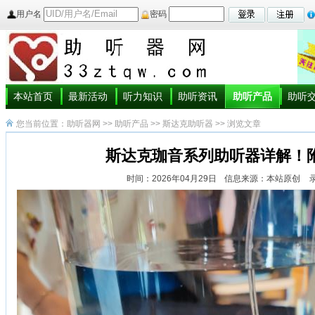
用户名
密码
本站首页
最新活动
听力知识
助听资讯
助听产品
助听
您当前位置：
助听器网
>>
助听产品
>>
斯达克助听器
>> 浏览文章
斯达克珈音系列助听器详解！
时间：2026年04月29日
信息来源：本站原创