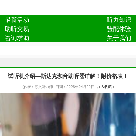
最新活动
听力知识
助听交易
验配体验
咨询求助
关于我们
试听机介绍—斯达克珈音助听器详解！附价格表！
(作者：苏文听力师 日期：2026年04月29日
加入收藏
)